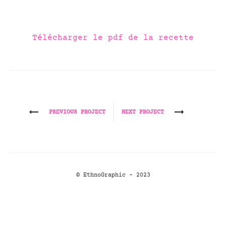
Télécharger le pdf de la recette
Project
PREVIOUS PROJECT
NEXT PROJECT
navigation
© EthnoGraphic - 2023
l
M
L
c
e
é
e
o
p
m
f
n