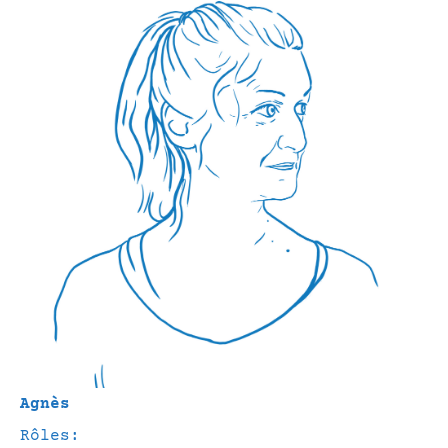
Agnès
Rôles: